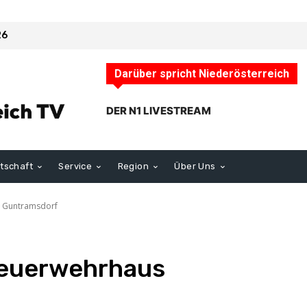
26
Darüber spricht Niederösterreich
DER N1 LIVESTREAM
rtschaft
Service
Region
Über Uns
s Guntramsdorf
Feuerwehrhaus