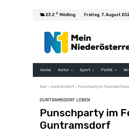
C
23.2
Mödling
Freitag, 7. August 20
Home
Kultur
Sport
Politik
Wi
Start
Guntramsdorf
Punschparty im Feuerwehrhau
GUNTRAMSDORF
LEBEN
Punschparty im 
Guntramsdorf