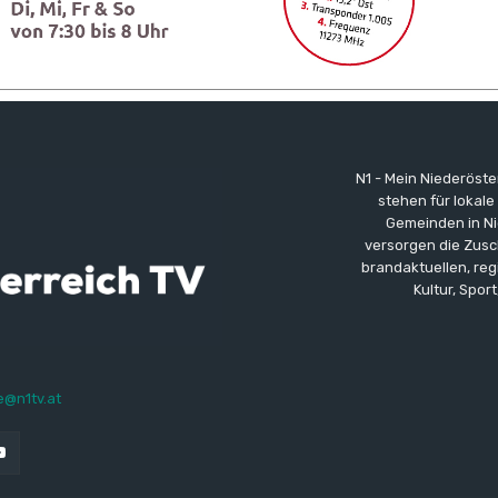
N1 - Mein Niederöst
stehen für lokal
Gemeinden in Ni
versorgen die Zus
brandaktuellen, reg
Kultur, Sport
e@n1tv.at