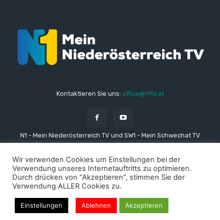
Kontaktieren Sie uns:
office@n1tv.at
N1 - Mein Niederösterreich TV und SW1 - Mein Schwechat TV
stehen für lokale und regionale Nachrichten aus den Gemeinden
in Niederösterreich. Unsere TV-Sender versorgen die
Wir verwenden Cookies um Einstellungen bei der
ZuschauerInnen und Zuschauer immer mit brandaktuellen,
Verwendung unseres Internetauftritts zu optimieren.
regionalen Nachrichten aus Gesellschaft, Kultur, Sport, Schule,
Durch drücken von “Akzeptieren”, stimmen Sie der
Politik und Wirtschaft.
Verwendung ALLER Cookies zu.
Einstellungen
Ablehnen
Akzeptieren
© Copyright - 2026 N1 Media